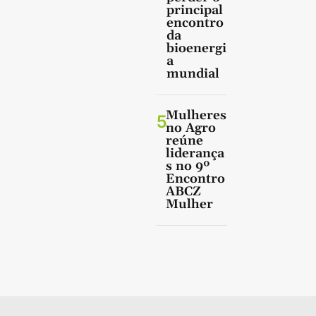
principal
encontro
da
bioenergi
a
mundial
Mulheres
5
no Agro
reúne
liderança
s no 9º
Encontro
ABCZ
Mulher