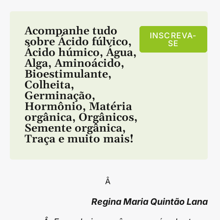
Acompanhe tudo
INSCREVA-
sobre
Ácido fúlvico
,
SE
Ácido húmico
,
Água
,
Alga
,
Aminoácido
,
Bioestimulante
,
Colheita
,
Germinação
,
Hormônio
,
Matéria
orgânica
,
Orgânicos
,
Semente orgânica
,
Traça
e muito mais!
Â
Regina Maria Quintão Lana