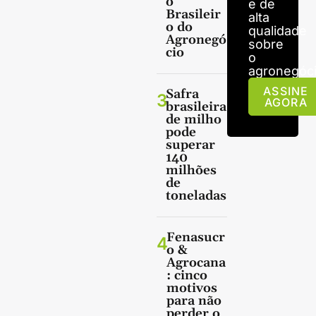
o
e de
Brasileir
alta
o do
qualidade
Agronegó
sobre
cio
o
agronegóci
ASSINE
Safra
3
AGORA
brasileira
de milho
pode
superar
140
milhões
de
toneladas
Fenasucr
4
o &
Agrocana
: cinco
motivos
para não
perder o