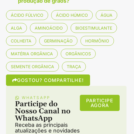
produção de grãos?
ÁCIDO FÚLVICO
ÁCIDO HÚMICO
ÁGUA
ALGA
AMINOÁCIDO
BIOESTIMULANTE
COLHEITA
GERMINAÇÃO
HORMÔNIO
MATÉRIA ORGÂNICA
ORGÂNICOS
SEMENTE ORGÂNICA
TRAÇA
GOSTOU? COMPARTILHE!
WHATSAPP
PARTICIPE
Participe do
AGORA
Nosso Canal no
WhatsApp
Receba as principais
atualizações e novidades