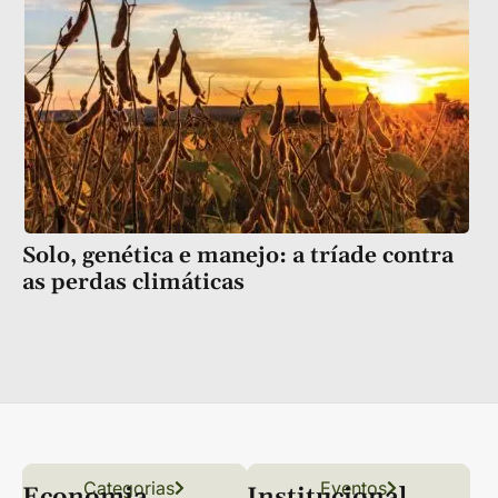
Solo, genética e manejo: a tríade contra
as perdas climáticas
Categorias
Conteúdo
Florestas
Hortifrúti
Eventos
Grãos
Links úteis
Economia
Institucional