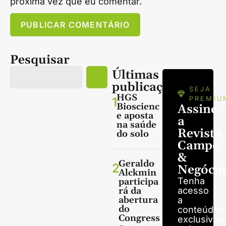
próxima vez que eu comentar.
Pesquisar
Últimas
publicações
SEJA
HGS
1
PREMIU
Bioscienc
Assine
e aposta
a
na saúde
Revista
do solo
Campo
&
Geraldo
2
Negócio
Alckmin
Tenha
participa
rá da
acesso
abertura
a
do
conteúdos
Congress
exclusivos