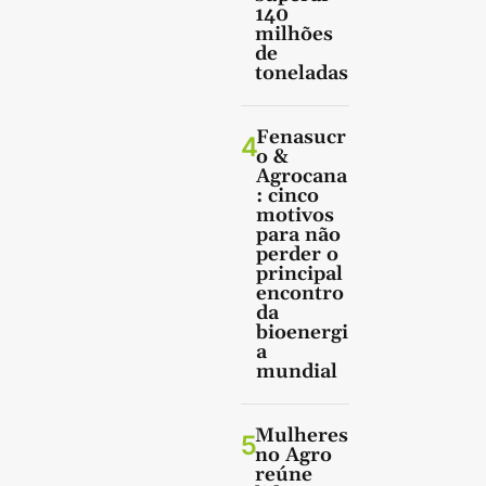
140
milhões
de
toneladas
Fenasucr
4
o &
Agrocana
: cinco
motivos
para não
perder o
principal
encontro
da
bioenergi
a
mundial
Mulheres
5
no Agro
reúne