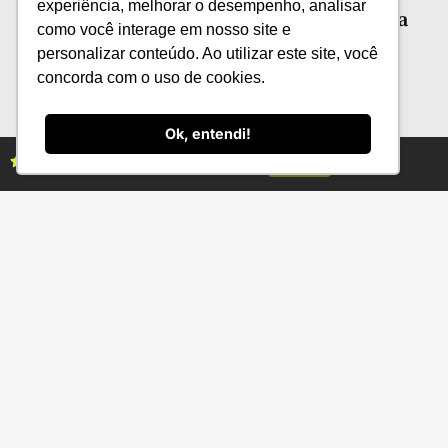
experiência, melhorar o desempenho, analisar
Solo, genética e manejo: a tríade contra
como você interage em nosso site e
as perdas climáticas
personalizar conteúdo. Ao utilizar este site, você
concorda com o uso de cookies.
Ok, entendi!
Assine as revistas Campo & Negócios
Assine já
Categorias
Conteúdo
Florestas
Hortifrúti
Eventos
Grãos
Links úteis
Economia
Institucional
IBGE
Fale conosco
CONAB
Política de Privacidade
EMBRAPA
Ministério da Agricultura