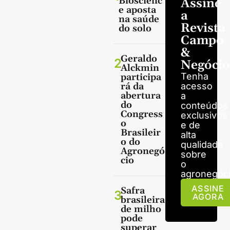
Bioscienc
Assine
e aposta
a
na saúde
Revista
do solo
Campo
&
Geraldo
2
Negócio
Alckmin
Tenha
participa
rá da
acesso
abertura
a
do
conteúdos
Congress
exclusivos
o
e de
Brasileir
alta
o do
qualidade
Agronegó
sobre
cio
o
agronegóci
ASSINE
Safra
3
AGORA
brasileira
de milho
pode
superar