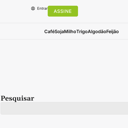
Entrar
ASSINE
Café
Soja
Milho
Trigo
Algodão
Feijão
Pesquisar