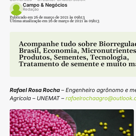
Campo & Negócios
Redação
Publicado em 26 de março de 2021 às 09h13
Última atualização em 26 de março de 2021 às 09h13
Acompanhe tudo sobre
Biorregula
Brasil
,
Economia
,
Micronutriente
Produtos
,
Sementes
,
Tecnologia
,
Tratamento de semente
e muito m
Rafael Rosa Rocha
–
Engenheiro agrônomo e me
Agrícola – UNEMAT
–
rafaelrochaagro@outlook