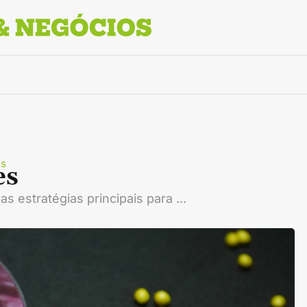
es
es
estratégias principais para ...