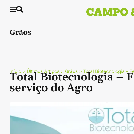
Grãos
Início
>
Últimos Artigos
>
Grãos
>
Total Biotecnologia – F
Total Biotecnologia – F
serviço do Agro