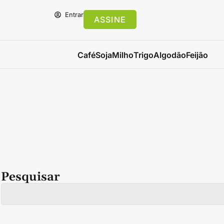
Entrar
ASSINE
Café
Soja
Milho
Trigo
Algodão
Feijão
Pesquisar