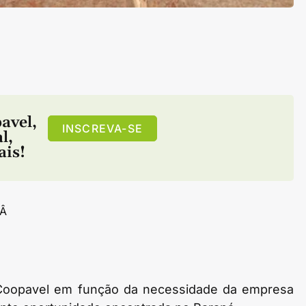
avel
,
INSCREVA-SE
l
,
ais!
Â
l Coopavel em função da necessidade da empresa