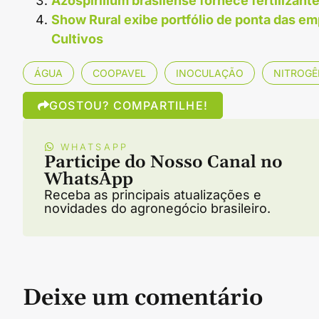
Azospirillum brasilense fornece fertilizant
Show Rural exibe portfólio de ponta das e
Cultivos
ÁGUA
COOPAVEL
INOCULAÇÃO
NITROGÊ
GOSTOU? COMPARTILHE!
WHATSAPP
Participe do Nosso Canal no
WhatsApp
Receba as principais atualizações e
novidades do agronegócio brasileiro.
Deixe um comentário