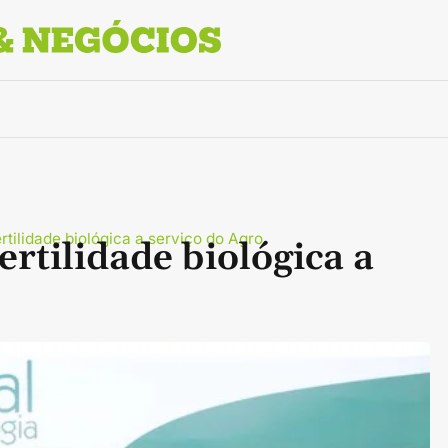
ertilidade biológica a serviço do Agro
ertilidade biológica a