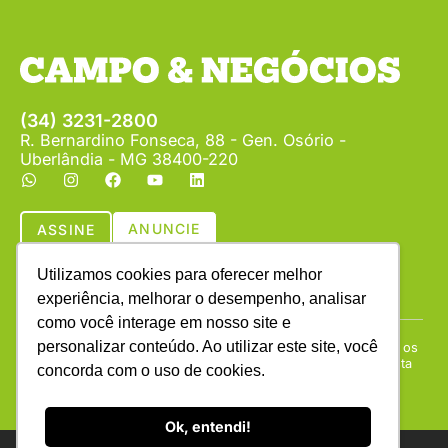
(34) 3231-2800
R. Bernardino Fonseca, 88 - Gen. Osório -
Uberlândia - MG 38400-220
ANUNCIE
ASSINE
Utilizamos cookies para oferecer melhor
experiência, melhorar o desempenho, analisar
como você interage em nosso site e
personalizar conteúdo. Ao utilizar este site, você
Copyright © (1990 - 2026) Revista Campo & Negócios. Todos os
direitos reservados. É proibida a reprodução do conteúdo desta
concorda com o uso de cookies.
página em qualquer meio de comunicação, eletrônico ou
impresso, sem autorização escrita da Campo & Negócios.
Ok, entendi!