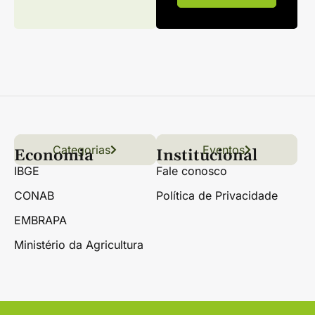
Categorias
Conteúdo
Florestas
Hortifrúti
Eventos
Grãos
Links úteis
Economia
Institucional
IBGE
Fale conosco
CONAB
Política de Privacidade
EMBRAPA
Ministério da Agricultura