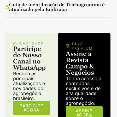
Guia de identificação de Trichogramma é
5
atualizado pela Embrapa
WHATSAPP
SEJA
Participe
PREMIUM
Assine a
do Nosso
Revista
Canal no
Campo &
WhatsApp
Negócios
Receba as
principais
Tenha acesso a
atualizações e
conteúdos
novidades do
exclusivos e de
agronegócio
alta qualidade
brasileiro.
sobre o
agronegócio.
PARTICIPE
AGORA
ASSINE
AGORA