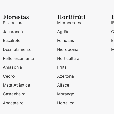
Florestas
Hortifrúti
Silvicultura
Microverdes
I
Jacarandá
Agrião
Eucalipto
Folhosas
Desmatamento
Hidroponia
M
Reflorestamento
Horticultura
Amazônia
Fruta
Cedro
Azeitona
Mata Atlântica
Alface
Castanheira
Morango
Abacateiro
Hortaliça