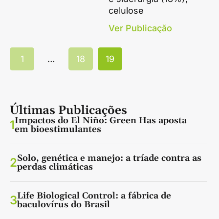
celulose
Ver Publicação
1
…
18
19
Últimas Publicações
Impactos do El Niño: Green Has aposta
1
em bioestimulantes
Solo, genética e manejo: a tríade contra as
2
perdas climáticas
Life Biological Control: a fábrica de
3
baculovírus do Brasil