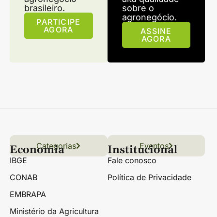
brasileiro.
sobre o
agronegócio.
PARTICIPE
AGORA
ASSINE
AGORA
Categorias
Conteúdo
Florestas
Hortifrúti
Eventos
Grãos
Links úteis
Economia
Institucional
IBGE
Fale conosco
CONAB
Política de Privacidade
EMBRAPA
Ministério da Agricultura