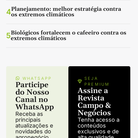
Planejamento: melhor estratégia contra
4
os extremos climáticos
Biológicos fortalecem o cafeeiro contra os
5
extremos climáticos
WHATSAPP
SEJA
Participe
PREMIUM
Assine a
do Nosso
Revista
Canal no
Campo &
WhatsApp
Negócios
Receba as
principais
Tenha acesso a
atualizações e
conteúdos
novidades do
exclusivos e de
agronegócio
alta qualidade