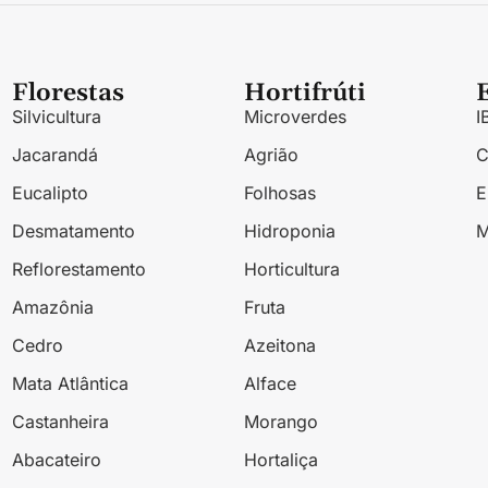
Florestas
Hortifrúti
Silvicultura
Microverdes
I
Jacarandá
Agrião
Eucalipto
Folhosas
Desmatamento
Hidroponia
M
Reflorestamento
Horticultura
Amazônia
Fruta
Cedro
Azeitona
Mata Atlântica
Alface
Castanheira
Morango
Abacateiro
Hortaliça