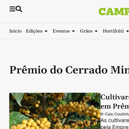
Inicio
Edições
Eventos
Grãos
Hortifrúti
Prêmio do Cerrado Min
Cultiva
em Prêm
Caio Coutinh
As cultiva
pela Empre