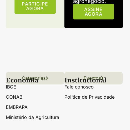
agronegócio.
PARTICIPE
AGORA
ASSINE
AGORA
Categorias
Conteúdo
Florestas
Hortifrúti
Eventos
Grãos
Links úteis
Economia
Institucional
IBGE
Fale conosco
CONAB
Política de Privacidade
EMBRAPA
Ministério da Agricultura