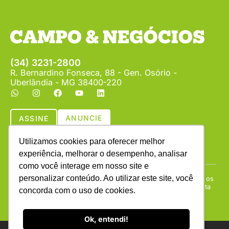
(34) 3231-2800
R. Bernardino Fonseca, 88 - Gen. Osório -
Uberlândia - MG 38400-220
ANUNCIE
ASSINE
Utilizamos cookies para oferecer melhor
experiência, melhorar o desempenho, analisar
como você interage em nosso site e
personalizar conteúdo. Ao utilizar este site, você
Copyright © (1990 - 2026) Revista Campo & Negócios. Todos os
direitos reservados. É proibida a reprodução do conteúdo desta
concorda com o uso de cookies.
página em qualquer meio de comunicação, eletrônico ou
impresso, sem autorização escrita da Campo & Negócios.
Ok, entendi!