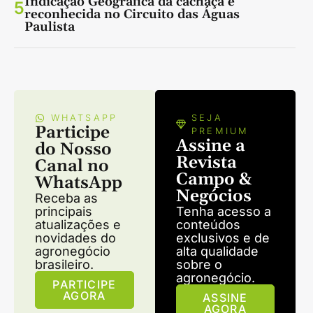
Indicação Geográfica da cachaça é
5
reconhecida no Circuito das Águas
Paulista
WHATSAPP
SEJA
Participe
PREMIUM
Assine a
do Nosso
Revista
Canal no
Campo &
WhatsApp
Negócios
Receba as
principais
Tenha acesso a
atualizações e
conteúdos
novidades do
exclusivos e de
agronegócio
alta qualidade
brasileiro.
sobre o
agronegócio.
PARTICIPE
AGORA
ASSINE
AGORA