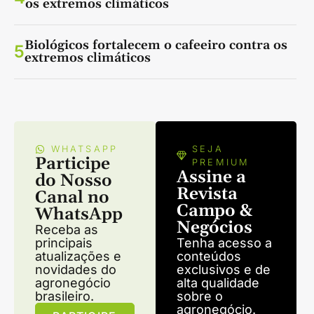
os extremos climáticos
Biológicos fortalecem o cafeeiro contra os
5
extremos climáticos
WHATSAPP
SEJA
Participe
PREMIUM
Assine a
do Nosso
Revista
Canal no
Campo &
WhatsApp
Negócios
Receba as
principais
Tenha acesso a
atualizações e
conteúdos
novidades do
exclusivos e de
agronegócio
alta qualidade
brasileiro.
sobre o
agronegócio.