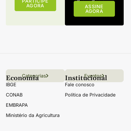
PARTICIPE
AGORA
ASSINE
AGORA
Categorias
Conteúdo
Florestas
Hortifrúti
Eventos
Grãos
Links úteis
Economia
Institucional
IBGE
Fale conosco
CONAB
Política de Privacidade
EMBRAPA
Ministério da Agricultura