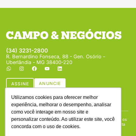
(34) 3231-2800
R. Bernardino Fonseca, 88 - Gen. Osório -
Uberlândia - MG 38400-220
ANUNCIE
ASSINE
Utilizamos cookies para oferecer melhor
experiência, melhorar o desempenho, analisar
como você interage em nosso site e
personalizar conteúdo. Ao utilizar este site, você
Copyright © (1990 - 2026) Revista Campo & Negócios. Todos os
direitos reservados. É proibida a reprodução do conteúdo desta
concorda com o uso de cookies.
página em qualquer meio de comunicação, eletrônico ou
impresso, sem autorização escrita da Campo & Negócios.