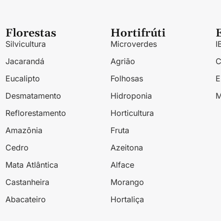
Florestas
Hortifrúti
Silvicultura
Microverdes
I
Jacarandá
Agrião
Eucalipto
Folhosas
Desmatamento
Hidroponia
M
Reflorestamento
Horticultura
Amazônia
Fruta
Cedro
Azeitona
Mata Atlântica
Alface
Castanheira
Morango
Abacateiro
Hortaliça