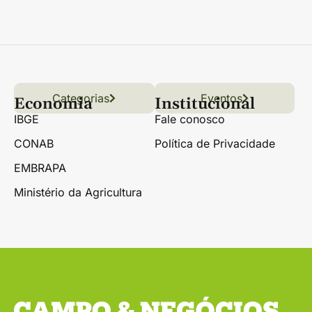
Categorias
Conteúdo
Florestas
Hortifrúti
Eventos
Grãos
Links úteis
Economia
Institucional
IBGE
Fale conosco
CONAB
Política de Privacidade
EMBRAPA
Ministério da Agricultura