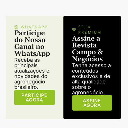
WHATSAPP
SEJA
Participe
PREMIUM
Assine a
do Nosso
Revista
Canal no
Campo &
WhatsApp
Negócios
Receba as
principais
Tenha acesso a
atualizações e
conteúdos
novidades do
exclusivos e de
agronegócio
alta qualidade
brasileiro.
sobre o
agronegócio.
PARTICIPE
AGORA
ASSINE
AGORA