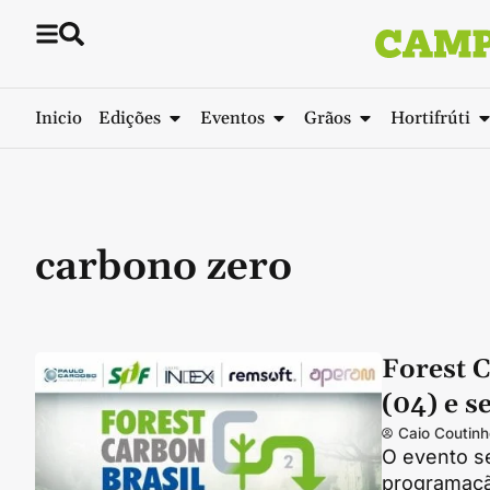
Inicio
Edições
Eventos
Grãos
Hortifrúti
carbono zero
Forest C
(04) e s
Caio Coutinh
O evento se
programaçã