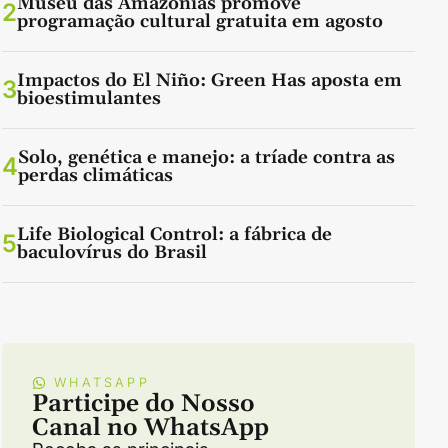
Museu das Amazônias promove
2
programação cultural gratuita em agosto
Impactos do El Niño: Green Has aposta em
3
bioestimulantes
Solo, genética e manejo: a tríade contra as
4
perdas climáticas
Life Biological Control: a fábrica de
5
baculovírus do Brasil
WHATSAPP
Participe do Nosso
Canal no WhatsApp