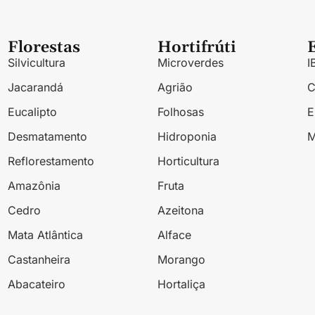
Florestas
Hortifrúti
Silvicultura
Microverdes
I
Jacarandá
Agrião
Eucalipto
Folhosas
Desmatamento
Hidroponia
M
Reflorestamento
Horticultura
Amazônia
Fruta
Cedro
Azeitona
Mata Atlântica
Alface
Castanheira
Morango
Abacateiro
Hortaliça