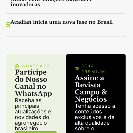
inovadoras
Acadian inicia uma nova fase no Brasil
5
WHATSAPP
SEJA
Participe
PREMIUM
Assine a
do Nosso
Revista
Canal no
Campo &
WhatsApp
Negócios
Receba as
principais
Tenha acesso a
atualizações e
conteúdos
novidades do
exclusivos e de
agronegócio
alta qualidade
brasileiro.
sobre o