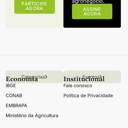
agronegócio.
PARTICIPE
AGORA
ASSINE
AGORA
Categorias
Conteúdo
Florestas
Hortifrúti
Eventos
Grãos
Links úteis
Economia
Institucional
IBGE
Fale conosco
CONAB
Política de Privacidade
EMBRAPA
Ministério da Agricultura