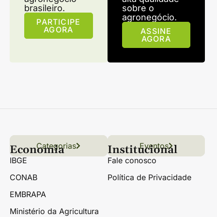
brasileiro.
sobre o
agronegócio.
PARTICIPE
AGORA
ASSINE
AGORA
Categorias
Conteúdo
Florestas
Hortifrúti
Eventos
Grãos
Links úteis
Economia
Institucional
IBGE
Fale conosco
CONAB
Política de Privacidade
EMBRAPA
Ministério da Agricultura