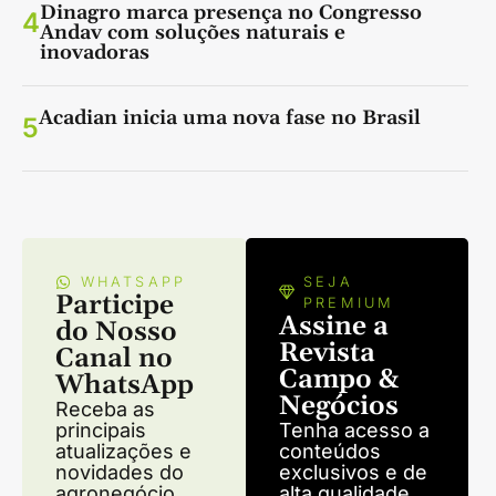
Dinagro marca presença no Congresso
4
Andav com soluções naturais e
inovadoras
Acadian inicia uma nova fase no Brasil
5
WHATSAPP
SEJA
Participe
PREMIUM
Assine a
do Nosso
Revista
Canal no
Campo &
WhatsApp
Negócios
Receba as
principais
Tenha acesso a
atualizações e
conteúdos
novidades do
exclusivos e de
agronegócio
alta qualidade