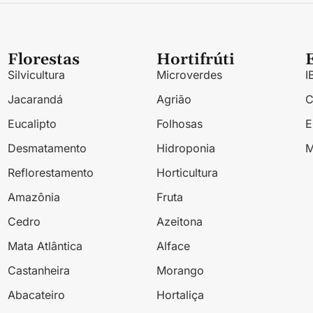
Florestas
Hortifrúti
Silvicultura
Microverdes
I
Jacarandá
Agrião
Eucalipto
Folhosas
Desmatamento
Hidroponia
M
Reflorestamento
Horticultura
Amazônia
Fruta
Cedro
Azeitona
Mata Atlântica
Alface
Castanheira
Morango
Abacateiro
Hortaliça