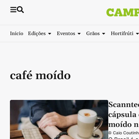
Inicio
Edições
Eventos
Grãos
Hortifrúti
café moído
Scannte
cápsula
moído n
Caio Coutinh