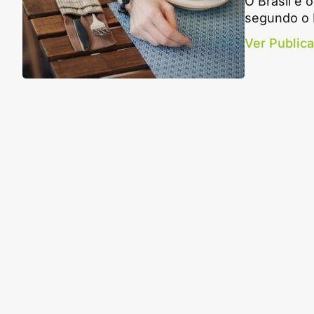
O Brasil é 
segundo o 
Ver Public