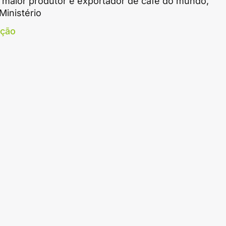
o maior produtor e exportador de café do mundo,
Ministério
ação