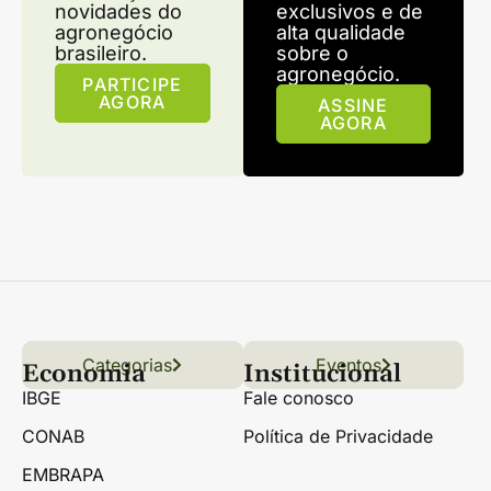
novidades do
exclusivos e de
agronegócio
alta qualidade
brasileiro.
sobre o
agronegócio.
PARTICIPE
AGORA
ASSINE
AGORA
Categorias
Conteúdo
Florestas
Hortifrúti
Eventos
Grãos
Links úteis
Economia
Institucional
IBGE
Fale conosco
CONAB
Política de Privacidade
EMBRAPA