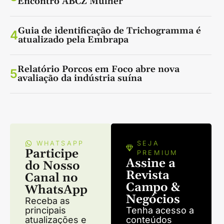
Encontro ABCZ Mulher
Guia de identificação de Trichogramma é
4
atualizado pela Embrapa
Relatório Porcos em Foco abre nova
5
avaliação da indústria suína
WHATSAPP
SEJA
Participe
PREMIUM
Assine a
do Nosso
Revista
Canal no
Campo &
WhatsApp
Negócios
Receba as
principais
Tenha acesso a
atualizações e
conteúdos