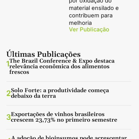
por oxidação do
material ensilado e
contribuem para
melhoria
Ver Publicação
Últimas Publicações
The Brazil Conference & Expo destaca
1
relevância econômica dos alimentos
frescos
Solo Forte: a produtividade começa
2
debaixo da terra
Exportações de vinhos brasileiros
3
crescem 23,73% no primeiro semestre
A adoção de bioinsumos pode acrescentar