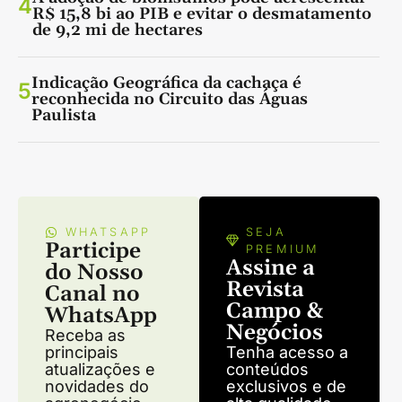
4
R$ 15,8 bi ao PIB e evitar o desmatamento
de 9,2 mi de hectares
Indicação Geográfica da cachaça é
5
reconhecida no Circuito das Águas
Paulista
WHATSAPP
SEJA
Participe
PREMIUM
Assine a
do Nosso
Revista
Canal no
Campo &
WhatsApp
Negócios
Receba as
principais
Tenha acesso a
atualizações e
conteúdos
novidades do
exclusivos e de