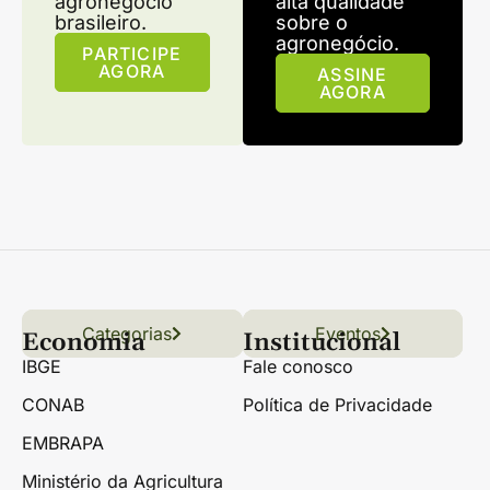
agronegócio
alta qualidade
brasileiro.
sobre o
agronegócio.
PARTICIPE
AGORA
ASSINE
AGORA
Categorias
Conteúdo
Florestas
Hortifrúti
Eventos
Grãos
Links úteis
Economia
Institucional
IBGE
Fale conosco
CONAB
Política de Privacidade
EMBRAPA
Ministério da Agricultura