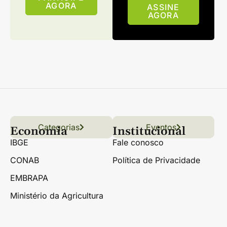
AGORA
ASSINE
AGORA
Categorias
Conteúdo
Florestas
Hortifrúti
Eventos
Grãos
Links úteis
Economia
Institucional
IBGE
Fale conosco
CONAB
Política de Privacidade
EMBRAPA
Ministério da Agricultura