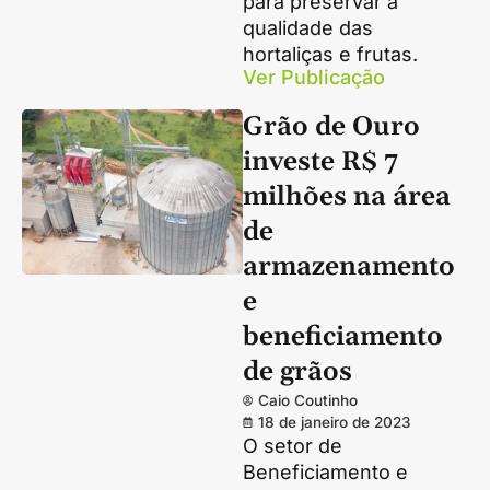
para preservar a
qualidade das
hortaliças e frutas.
Ver Publicação
Grão de Ouro
investe R$ 7
milhões na área
de
armazenamento
e
beneficiamento
de grãos
Caio Coutinho
18 de janeiro de 2023
O setor de
Beneficiamento e