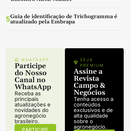
Guia de identificação de Trichogramma é
5
atualizado pela Embrapa
WHATSAPP
SEJA
Participe
PREMIUM
Assine a
do Nosso
Revista
Canal no
Campo &
WhatsApp
Negócios
Receba as
principais
Tenha acesso a
atualizações e
conteúdos
novidades do
exclusivos e de
agronegócio
alta qualidade
brasileiro.
sobre o
agronegócio.
PARTICIPE