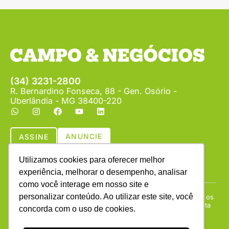
(34) 3231-2800
R. Bernardino Fonseca, 88 - Gen. Osório -
Uberlândia - MG 38400-220
ANUNCIE
ASSINE
Utilizamos cookies para oferecer melhor
experiência, melhorar o desempenho, analisar
como você interage em nosso site e
personalizar conteúdo. Ao utilizar este site, você
Copyright © (1990 - 2026) Revista Campo & Negócios. Todos os
direitos reservados. É proibida a reprodução do conteúdo desta
concorda com o uso de cookies.
página em qualquer meio de comunicação, eletrônico ou
impresso, sem autorização escrita da Campo & Negócios.