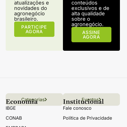
atualizações e
conteúdos
novidades do
exclusivos e de
agronegócio
alta qualidade
brasileiro.
sobre o
agronegócio.
PARTICIPE
AGORA
ASSINE
AGORA
Categorias
Conteúdo
Florestas
Hortifrúti
Eventos
Grãos
Links úteis
Economia
Institucional
IBGE
Fale conosco
CONAB
Política de Privacidade