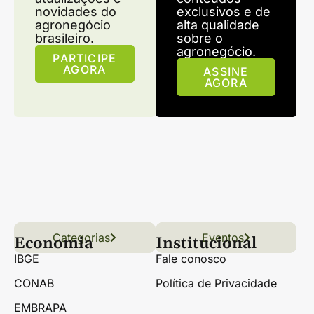
novidades do
exclusivos e de
agronegócio
alta qualidade
brasileiro.
sobre o
agronegócio.
PARTICIPE
AGORA
ASSINE
AGORA
Categorias
Conteúdo
Florestas
Hortifrúti
Eventos
Grãos
Links úteis
Economia
Institucional
IBGE
Fale conosco
CONAB
Política de Privacidade
EMBRAPA