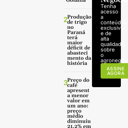
Negócio
Goiânia
Tenha
acesso
Produção
a
2
de trigo
conteúdos
no
exclusivos
Paraná
e de
terá
alta
maior
qualidade
déficit de
sobre
abasteci
o
mento da
agronegóci
história
ASSINE
AGORA
Preço do
3
café
apresent
a menor
valor em
um ano:
preço
médio
diminuiu
21,2% em