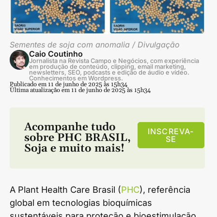
Sementes de soja com anomalia / Divulgação
Caio Coutinho
Jornalista na Revista Campo e Negócios, com experiência
em produção de conteúdo, clipping, email marketing,
newsletters, SEO, podcasts e edição de áudio e vídeo.
Conhecimentos em Wordpress.
Publicado em 11 de junho de 2025 às 15h34
Última atualização em 11 de junho de 2025 às 15h34
Acompanhe tudo
INSCREVA-
sobre
PHC BRASIL
,
SE
Soja
e muito mais!
A Plant Health Care Brasil (
PHC
), referência
global em tecnologias bioquímicas
sustentáveis para proteção e bioestimulação