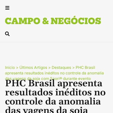
Início
>
Últimos Artigos
>
Destaques
>
PHC Brasil
apresenta resultados inéditos no controle da anomalia
das vagens da soja com Saori® durante evento
PHC Brasil apresenta
resultados inéditos no
controle da anomalia
das vagens da soja