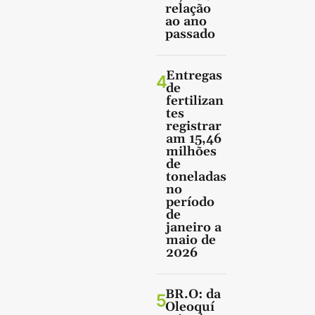
relação
ao ano
passado
Entregas
4
de
fertilizan
tes
registrar
am 15,46
milhões
de
toneladas
no
período
de
janeiro a
maio de
2026
BR.O: da
5
Oleoquí