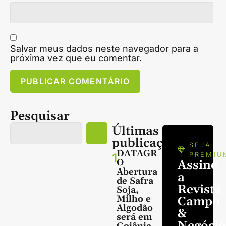
Salvar meus dados neste navegador para a
próxima vez que eu comentar.
Pesquisar
Últimas
publicações
SEJA
DATAGR
1
PREMIU
O
Assine
Abertura
a
de Safra
Revista
Soja,
Milho e
Campo
Algodão
&
será em