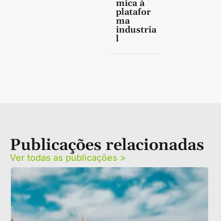
mica à
platafor
ma
industria
l
Publicações relacionadas
Ver todas as publicações >