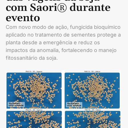
com Saori® durante
evento
Com novo modo de ação, fungicida bioquímico
aplicado no tratamento de sementes protege a
planta desde a emergência e reduz os
impactos da anomalia, fortalecendo o manejo
fitossanitário da soja.