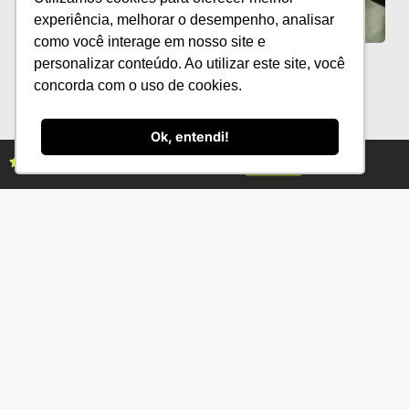
experiência, melhorar o desempenho, analisar
como você interage em nosso site e
Mulheres no Agro reúne lideranças no
personalizar conteúdo. Ao utilizar este site, você
9º Encontro ABCZ Mulher
concorda com o uso de cookies.
Ok, entendi!
Assine as revistas Campo & Negócios
Assine já
Categorias
Conteúdo
Florestas
Hortifrúti
Eventos
Grãos
Links úteis
Economia
Institucional
IBGE
Fale conosco
CONAB
Política de Privacidade
EMBRAPA
Ministério da Agricultura