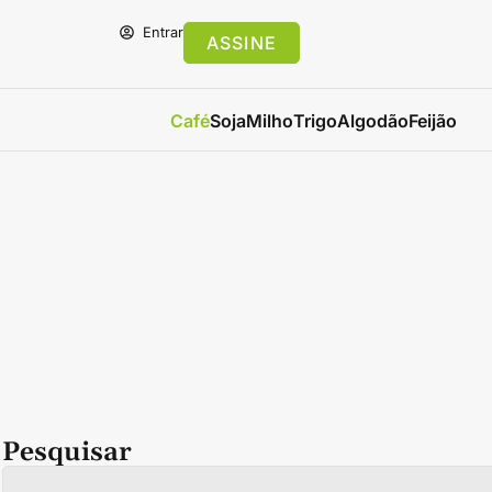
Entrar
ASSINE
Café
Soja
Milho
Trigo
Algodão
Feijão
Pesquisar