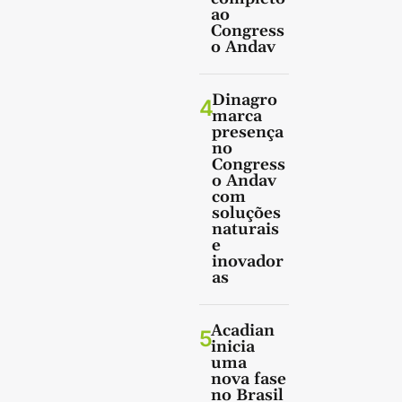
ao
Congress
o Andav
Dinagro
4
marca
presença
no
Congress
o Andav
com
soluções
naturais
e
inovador
as
Acadian
5
inicia
uma
nova fase
no Brasil