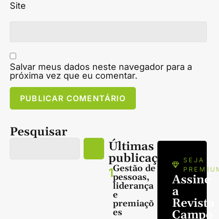
Site
Salvar meus dados neste navegador para a
próxima vez que eu comentar.
Pesquisar
Últimas
publicações
SEJA
Gestão de
1
PREMIU
pessoas,
Assine
liderança
a
e
Revista
premiaçõ
es
Campo