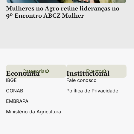
Mulheres no Agro reúne lideranças no
9º Encontro ABCZ Mulher
Categorias
Conteúdo
Florestas
Hortifrúti
Eventos
Grãos
Links úteis
Economia
Institucional
IBGE
Fale conosco
CONAB
Política de Privacidade
EMBRAPA
Ministério da Agricultura