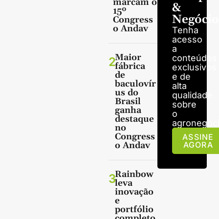
marcam o
&
15º
Negócio
Congress
o Andav
Tenha
acesso
a
Maior
conteúdos
2
fábrica
exclusivos
de
e de
baculovír
alta
us do
qualidade
Brasil
sobre
ganha
o
destaque
agronegóci
no
Congress
ASSINE
o Andav
AGORA
Rainbow
3
leva
inovação
e
portfólio
completo