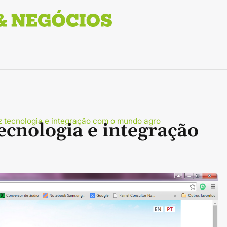
z tecnologia e integração com o mundo agro
ecnologia e integração