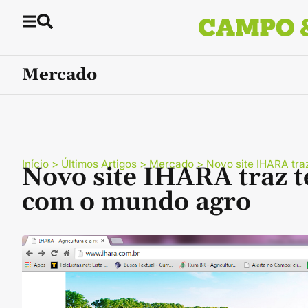
Mercado
Início
>
Últimos Artigos
>
Mercado
>
Novo site IHARA tra
Novo site IHARA traz t
com o mundo agro