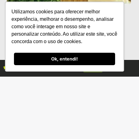
Dinagro marca presença no Congresso
Utilizamos cookies para oferecer melhor
Andav com soluções naturais e
experiência, melhorar o desempenho, analisar
inovadoras
como você interage em nosso site e
personalizar conteúdo. Ao utilizar este site, você
concorda com o uso de cookies.
Ok, entendi!
Assine as revistas Campo & Negócios
Assine já
Categorias
Conteúdo
Florestas
Hortifrúti
Eventos
Grãos
Links úteis
Economia
Institucional
IBGE
Fale conosco
CONAB
Política de Privacidade
EMBRAPA
Ministério da Agricultura