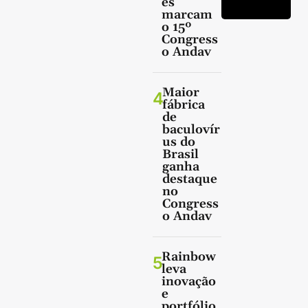
es
marcam
o 15º
Congress
o Andav
Maior
4
fábrica
de
baculovír
us do
Brasil
ganha
destaque
no
Congress
o Andav
Rainbow
5
leva
inovação
e
portfólio