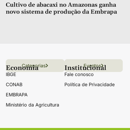
Cultivo de abacaxi no Amazonas ganha
novo sistema de produção da Embrapa
Categorias
Conteúdo
Florestas
Hortifrúti
Eventos
Grãos
Links úteis
Economia
Institucional
IBGE
Fale conosco
CONAB
Política de Privacidade
EMBRAPA
Ministério da Agricultura