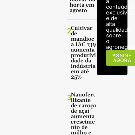
a
horta em
conteúdos
agosto
exclusivos
e de
alta
Cultivar
2
qualidade
de
sobre
mandioc
o
a IAC 139
agronegóci
aumenta
produtivi
ASSINE
dade da
AGORA
indústria
em até
25%
Nanofert
3
ilizante
de caroço
de açaí
aumenta
crescime
nto de
milho e