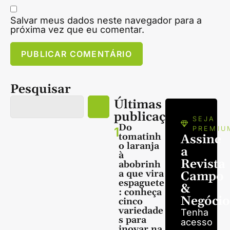
Salvar meus dados neste navegador para a
próxima vez que eu comentar.
Pesquisar
Últimas
publicações
SEJA
Do
1
PREMIU
tomatinh
Assine
o laranja
a
à
Revista
abobrinh
a que vira
Campo
espaguete
&
: conheça
Negócio
cinco
variedade
Tenha
s para
acesso
inovar na