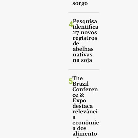
sorgo
Pesquisa
4
identifica
27 novos
registros
de
abelhas
nativas
na soja
The
5
Brazil
Conferen
ce &
Expo
destaca
relevânci
a
econômic
a dos
alimento