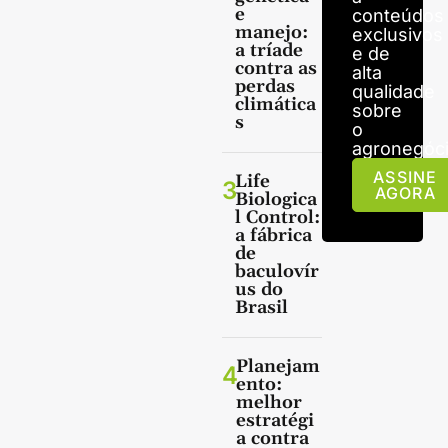
e
conteúdos
manejo:
exclusivos
a tríade
e de
contra as
alta
perdas
qualidade
climática
sobre
s
o
agronegóci
ASSINE
Life
3
AGORA
Biologica
l Control:
a fábrica
de
baculovír
us do
Brasil
Planejam
4
ento:
melhor
estratégi
a contra