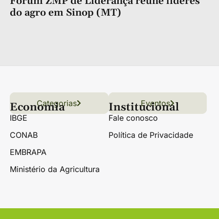
Fórum ZMP de Liderança reúne líderes
do agro em Sinop (MT)
Categorias
Conteúdo
Florestas
Hortifrúti
Eventos
Grãos
Links úteis
Economia
Institucional
IBGE
Fale conosco
CONAB
Política de Privacidade
EMBRAPA
Ministério da Agricultura