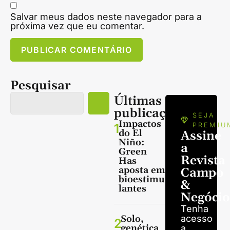
Salvar meus dados neste navegador para a
próxima vez que eu comentar.
Pesquisar
Últimas
publicações
SEJA
Impactos
1
PREMIU
do El
Assine
Niño:
a
Green
Revista
Has
aposta em
Campo
bioestimu
&
lantes
Negócio
Tenha
Solo,
acesso
2
genética
a