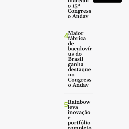
marcam
o 15º
Congress
o Andav
Maior
4
fábrica
de
baculovír
us do
Brasil
ganha
destaque
no
Congress
o Andav
Rainbow
5
leva
inovação
e
portfólio
completo