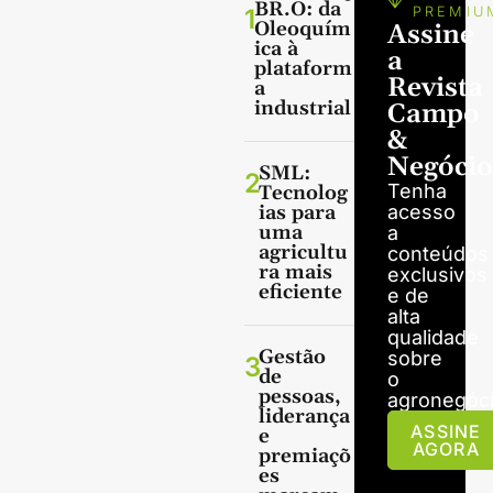
BR.O: da
1
PREMIU
Oleoquím
Assine
ica à
a
plataform
Revista
a
industrial
Campo
&
Negócio
SML:
2
Tenha
Tecnolog
ias para
acesso
uma
a
agricultu
conteúdos
ra mais
exclusivos
eficiente
e de
alta
qualidade
Gestão
sobre
3
de
o
pessoas,
agronegóci
liderança
ASSINE
e
AGORA
premiaçõ
es