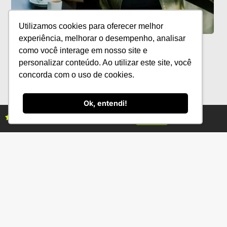
Utilizamos cookies para oferecer melhor
experiência, melhorar o desempenho, analisar
Mulheres no Agro reúne lideranças no
como você interage em nosso site e
9º Encontro ABCZ Mulher
personalizar conteúdo. Ao utilizar este site, você
concorda com o uso de cookies.
Ok, entendi!
Assine as revistas Campo & Negócios
Assine já
Categorias
Conteúdo
Florestas
Hortifrúti
Eventos
Grãos
Links úteis
Economia
Institucional
IBGE
Fale conosco
CONAB
Política de Privacidade
EMBRAPA
Ministério da Agricultura