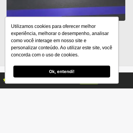
Exportações de vinhos brasileiros
Utilizamos cookies para oferecer melhor
crescem 23,73% no primeiro semestre
experiência, melhorar o desempenho, analisar
como você interage em nosso site e
personalizar conteúdo. Ao utilizar este site, você
concorda com o uso de cookies.
Ok, entendi!
Assine as revistas Campo & Negócios
Assine já
Categorias
Conteúdo
Florestas
Hortifrúti
Eventos
Grãos
Links úteis
Economia
Institucional
IBGE
Fale conosco
CONAB
Política de Privacidade
EMBRAPA
Ministério da Agricultura