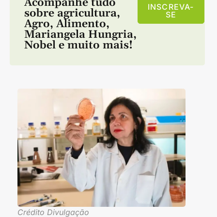
Acompanhe tudo
INSCREVA-
sobre
agricultura
,
SE
Agro
,
Alimento
,
Mariangela Hungria
,
Nobel
e muito mais!
Crédito Divulgação