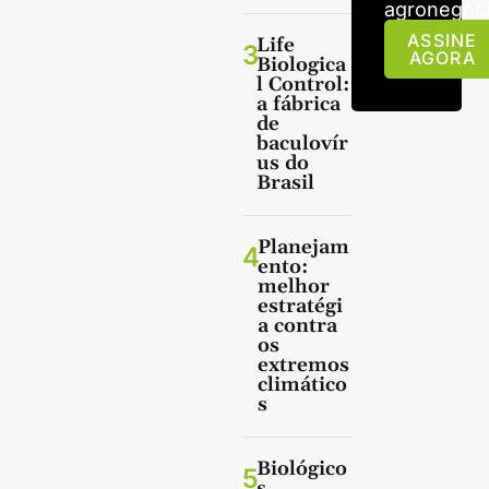
agronegóci
ASSINE
Life
3
AGORA
Biologica
l Control:
a fábrica
de
baculovír
us do
Brasil
Planejam
4
ento:
melhor
estratégi
a contra
os
extremos
climático
s
Biológico
5
s