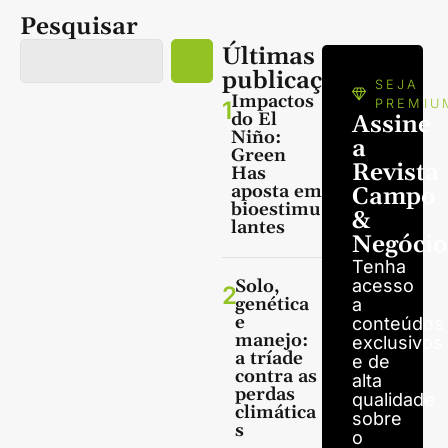
Pesquisar
Últimas
publicações
SEJA
Impactos
1
PREMIU
do El
Assine
Niño:
a
Green
Revista
Has
aposta em
Campo
bioestimu
&
lantes
Negócio
Tenha
Solo,
acesso
2
genética
a
e
conteúdos
manejo:
exclusivos
a tríade
e de
contra as
alta
perdas
qualidade
climática
sobre
s
o