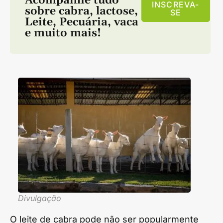
Acompanhe tudo
INSCREVA-
sobre
cabra
,
lactose
,
SE
Leite
,
Pecuária
,
vaca
e muito mais!
Divulgação
O leite de cabra pode não ser popularmente