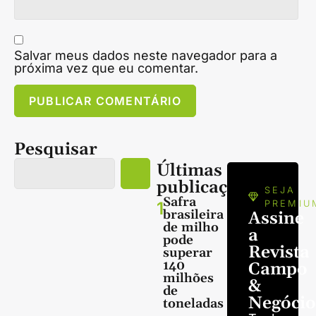
Salvar meus dados neste navegador para a
próxima vez que eu comentar.
Pesquisar
Últimas
publicações
SEJA
Safra
1
PREMIU
brasileira
Assine
de milho
a
pode
Revista
superar
140
Campo
milhões
&
de
Negócio
toneladas