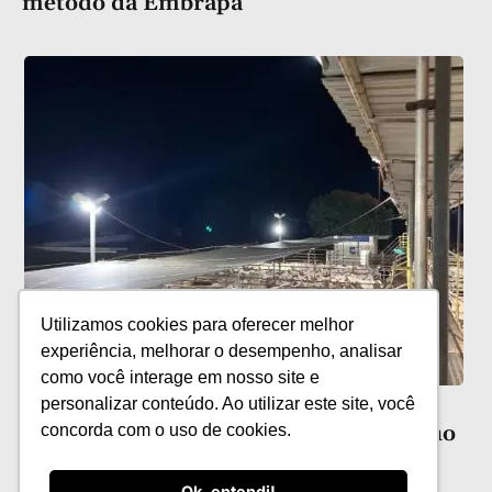
método da Embrapa
Utilizamos cookies para oferecer melhor
experiência, melhorar o desempenho, analisar
como você interage em nosso site e
Circuito Nelore de Qualidade chega a
personalizar conteúdo. Ao utilizar este site, você
Nova Andradina (MS) no dia 10 de julho
concorda com o uso de cookies.
Ok, entendi!