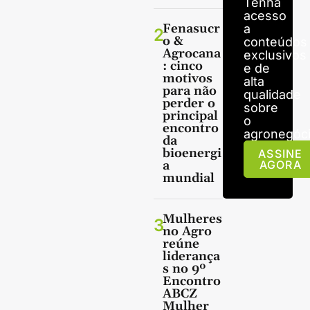
Tenha
acesso
Fenasucr
a
2
o &
conteúdos
Agrocana
exclusivos
: cinco
e de
motivos
alta
para não
qualidade
perder o
sobre
principal
o
encontro
agronegóci
da
bioenergi
ASSINE
a
AGORA
mundial
Mulheres
3
no Agro
reúne
liderança
s no 9º
Encontro
ABCZ
Mulher