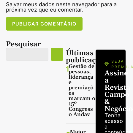
Salvar meus dados neste navegador para a
próxima vez que eu comentar.
Pesquisar
Últimas
publicações
SEJA
Gestão de
1
PREMIU
pessoas,
Assine
liderança
a
e
Revista
premiaçõ
es
Campo
marcam o
&
15º
Negócio
Congress
o Andav
Tenha
acesso
a
Maior
conteúdos