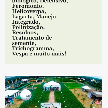
biológico
,
Defensivo
,
Feromônio
,
Helicoverpa
,
Lagarta
,
Manejo
Integrado
,
Polinização
,
Resíduos
,
Tratamento de
semente
,
Trichogramma
,
Vespa
e muito mais!