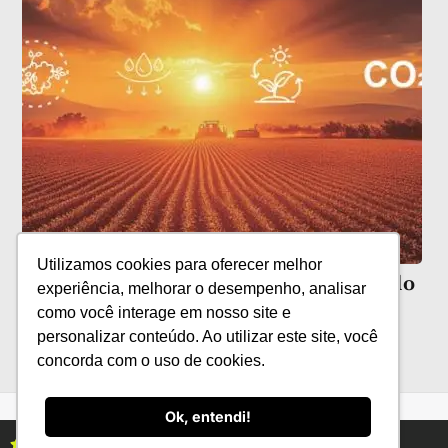
Utilizamos cookies para oferecer melhor
HGS Bioscience aposta na saúde do solo
experiência, melhorar o desempenho, analisar
como você interage em nosso site e
personalizar conteúdo. Ao utilizar este site, você
concorda com o uso de cookies.
Ok, entendi!
Assine as revistas Campo & Negócios
Assine já