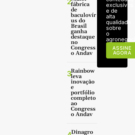
2
fábrica
exclusivos
de
e de
baculovír
alta
us do
qualidade
Brasil
sobre
ganha
o
destaque
agronegóci
no
Congress
ASSINE
o Andav
AGORA
Rainbow
3
leva
inovação
e
portfólio
completo
ao
Congress
o Andav
Dinagro
4