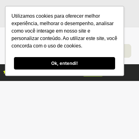
Utilizamos cookies para oferecer melhor
experiência, melhorar o desempenho, analisar
como você interage em nosso site e
personalizar conteúdo. Ao utilizar este site, você
concorda com o uso de cookies.
Categorias
Conteúdo
Florestas
Hortifrúti
Eventos
Grãos
Links úteis
Economia
Institucional
IBGE
Fale conosco
Ok, entendi!
CONAB
Política de Privacidade
Assine as revistas Campo & Negócios
Assine já
EMBRAPA
Ministério da Agricultura