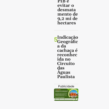
PIB e
evitar o
desmata
mento de
9,2 mi de
hectares
Indicação
5
Geográfic
a da
cachaça é
reconhec
ida no
Circuito
das
Águas
Paulista
Publicidade