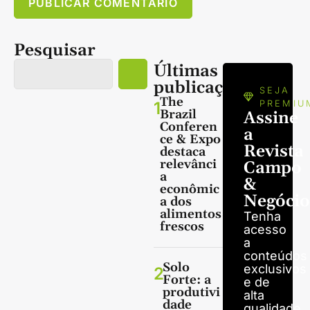
Pesquisar
Últimas
publicações
SEJA
The
1
PREMIU
Brazil
Assine
Conferen
a
ce & Expo
Revista
destaca
relevânci
Campo
a
&
econômic
Negócio
a dos
alimentos
Tenha
frescos
acesso
a
conteúdos
Solo
exclusivos
2
Forte: a
e de
produtivi
alta
dade
qualidade