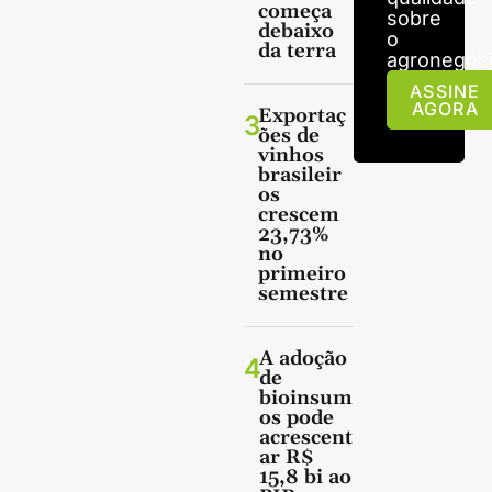
começa
sobre
debaixo
o
da terra
agronegóci
ASSINE
AGORA
Exportaç
3
ões de
vinhos
brasileir
os
crescem
23,73%
no
primeiro
semestre
A adoção
4
de
bioinsum
os pode
acrescent
ar R$
15,8 bi ao