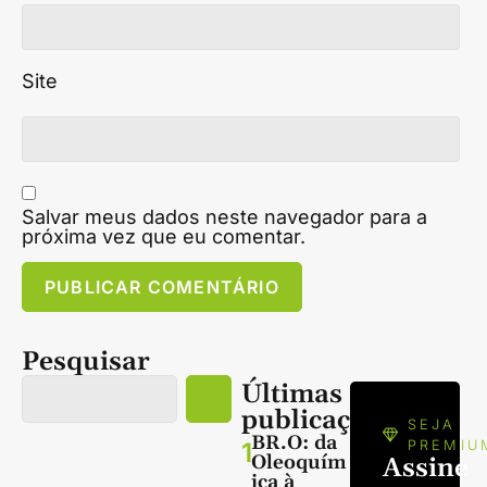
Site
Salvar meus dados neste navegador para a
próxima vez que eu comentar.
Pesquisar
Últimas
publicações
SEJA
BR.O: da
1
PREMIU
Oleoquím
Assine
ica à