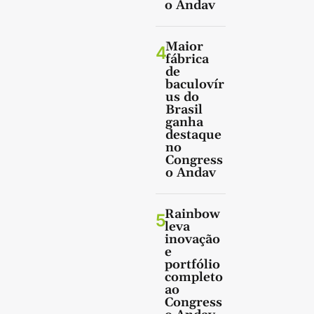
o Andav
Maior
4
fábrica
de
baculovír
us do
Brasil
ganha
destaque
no
Congress
o Andav
Rainbow
5
leva
inovação
e
portfólio
completo
ao
Congress