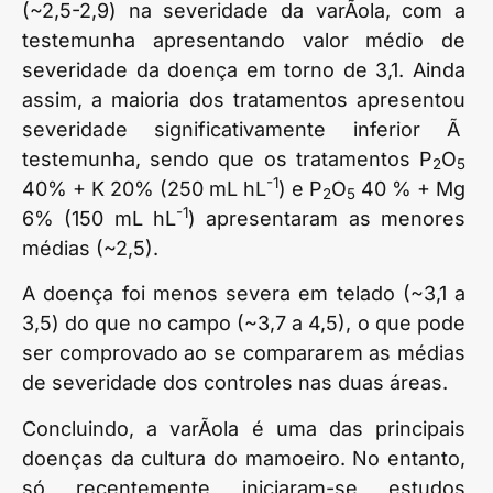
(~2,5-2,9) na severidade da varÃ­ola, com a
testemunha apresentando valor médio de
severidade da doença em torno de 3,1. Ainda
assim, a maioria dos tratamentos apresentou
severidade significativamente inferior Ã
testemunha, sendo que os tratamentos P
O
2
5
-1
40% + K 20% (250 mL hL
) e P
O
40 % + Mg
2
5
-1
6% (150 mL hL
) apresentaram as menores
médias (~2,5).
A doença foi menos severa em telado (~3,1 a
3,5) do que no campo (~3,7 a 4,5), o que pode
ser comprovado ao se compararem as médias
de severidade dos controles nas duas áreas.
Concluindo, a varÃ­ola é uma das principais
doenças da cultura do mamoeiro. No entanto,
só recentemente iniciaram-se estudos