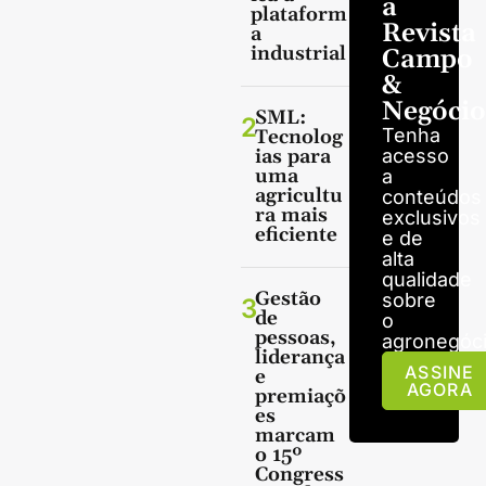
a
plataform
Revista
a
industrial
Campo
&
Negócio
SML:
2
Tenha
Tecnolog
ias para
acesso
uma
a
agricultu
conteúdos
ra mais
exclusivos
eficiente
e de
alta
qualidade
Gestão
sobre
3
de
o
pessoas,
agronegóci
liderança
ASSINE
e
AGORA
premiaçõ
es
marcam
o 15º
Congress