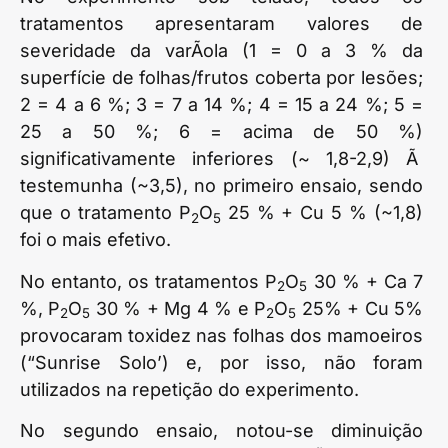
tratamentos apresentaram valores de
severidade da varÃ­ola (1 = 0 a 3 % da
superfície de folhas/frutos coberta por lesões;
2 = 4 a 6 %; 3 = 7 a 14 %; 4 = 15 a 24 %; 5 =
25 a 50 %; 6 = acima de 50 %)
significativamente inferiores (~ 1,8-2,9) Ã
testemunha (~3,5), no primeiro ensaio, sendo
que o tratamento P
O
25 % + Cu 5 % (~1,8)
2
5
foi o mais efetivo.
No entanto, os tratamentos P
O
30 % + Ca 7
2
5
%, P
O
30 % + Mg 4 % e P
O
25% + Cu 5%
2
5
2
5
provocaram toxidez nas folhas dos mamoeiros
(“Sunrise Solo’) e, por isso, não foram
utilizados na repetição do experimento.
No segundo ensaio, notou-se diminuição