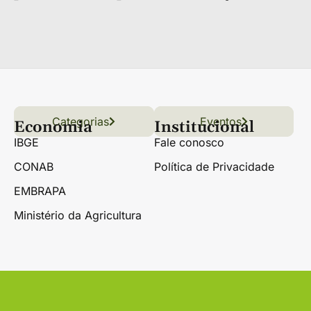
Categorias
Conteúdo
Florestas
Hortifrúti
Eventos
Grãos
Links úteis
Economia
Institucional
IBGE
Fale conosco
CONAB
Política de Privacidade
EMBRAPA
Ministério da Agricultura