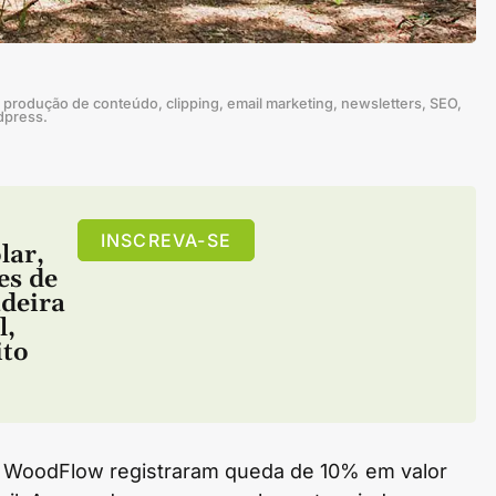
produção de conteúdo, clipping, email marketing, newsletters, SEO,
dpress.
INSCREVA-SE
lar
,
es de
deira
l
,
to
WoodFlow registraram queda de 10% em valor