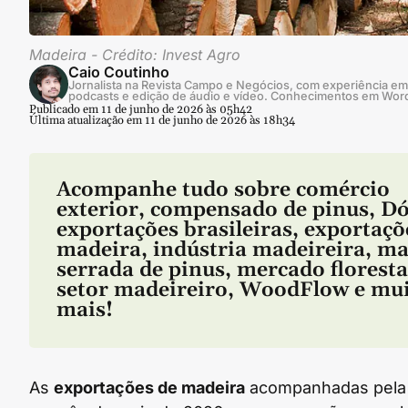
Madeira - Crédito: Invest Agro
Caio Coutinho
Jornalista na Revista Campo e Negócios, com experiência em 
podcasts e edição de áudio e vídeo. Conhecimentos em Wor
Publicado em 11 de junho de 2026 às 05h42
Última atualização em 11 de junho de 2026 às 18h34
Acompanhe tudo sobre
comércio
exterior
,
compensado de pinus
,
Dó
exportações brasileiras
,
exportaçõ
madeira
,
indústria madeireira
,
ma
serrada de pinus
,
mercado floresta
setor madeireiro
,
WoodFlow
e mui
mais!
As
exportações de madeira
acompanhadas pela 