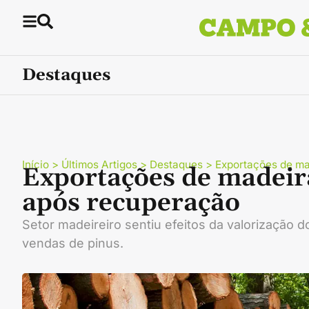
Destaques
Início
>
Últimos Artigos
>
Destaques
>
Exportações de m
Exportações de madei
após recuperação
Setor madeireiro sentiu efeitos da valorização do
vendas de pinus.