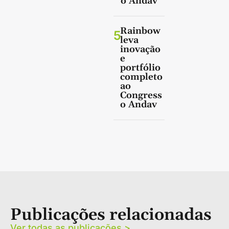
o Andav
Rainbow
5
leva
inovação
e
portfólio
completo
ao
Congress
o Andav
Publicações relacionadas
Ver todas as publicações >