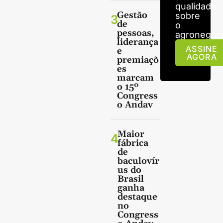
qualidade
Gestão
sobre
3
de
o
pessoas,
agronegóci
liderança
ASSINE
e
AGORA
premiaçõ
es
marcam
o 15º
Congress
o Andav
Maior
4
fábrica
de
baculovír
us do
Brasil
ganha
destaque
no
Congress