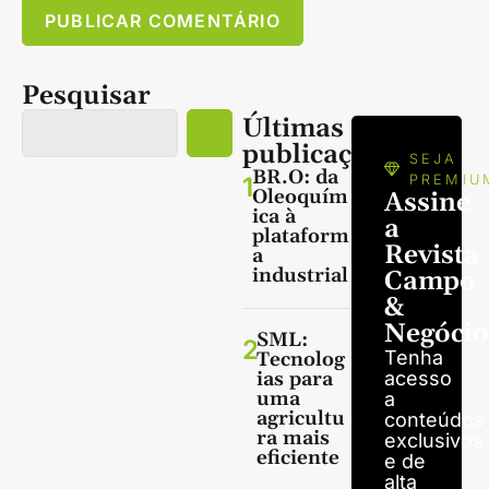
Pesquisar
Últimas
publicações
SEJA
BR.O: da
1
PREMIU
Oleoquím
Assine
ica à
a
plataform
Revista
a
industrial
Campo
&
Negócio
SML:
2
Tenha
Tecnolog
ias para
acesso
uma
a
agricultu
conteúdos
ra mais
exclusivos
eficiente
e de
alta