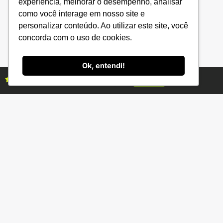
experiência, melhorar o desempenho, analisar
CONAB
Política de Privacidade
como você interage em nosso site e
personalizar conteúdo. Ao utilizar este site, você
EMBRAPA
concorda com o uso de cookies.
Ministério da Agricultura
Ok, entendi!
Assine as revistas Campo & Negócios
Assine já
(34) 3231-2800
R. Bernardino Fonseca, 88 - Gen. Osório -
Uberlândia - MG 38400-220
ANUNCIE
ASSINE