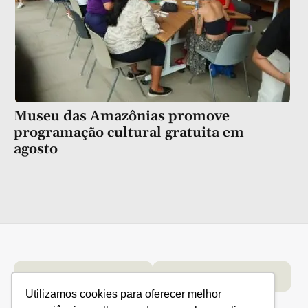
Museu das Amazônias promove
programação cultural gratuita em
agosto
Categorias
Conteúdo
Florestas
Hortifrúti
Eventos
Grãos
Links úteis
Economia
Institucional
Utilizamos cookies para oferecer melhor
IBGE
Fale conosco