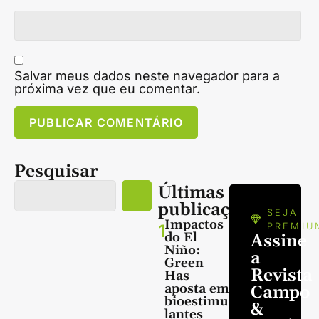
Salvar meus dados neste navegador para a
próxima vez que eu comentar.
Pesquisar
Últimas
publicações
SEJA
Impactos
1
PREMIU
do El
Assine
Niño:
a
Green
Revista
Has
aposta em
Campo
bioestimu
&
lantes