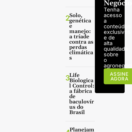
Negócio
Tenha
Solo,
acesso
2
genética
a
e
conteúdos
manejo:
exclusivos
a tríade
e de
contra as
alta
perdas
qualidade
climática
sobre
s
o
agronegóci
ASSINE
Life
3
AGORA
Biologica
l Control:
a fábrica
de
baculovír
us do
Brasil
Planejam