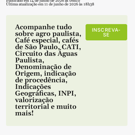
Publicado em 14 de junho de 2026 às 06h10
Última atualização em 11 de junho de 2026 às 18h38
Acompanhe tudo
INSCREVA-
sobre
agro paulista
,
SE
Café especial
,
cafés
de São Paulo
,
CATI
,
Circuito das Águas
Paulista
,
Denominação de
Origem
,
indicação
de procedência
,
Indicações
Geográficas
,
INPI
,
valorização
territorial
e muito
mais!