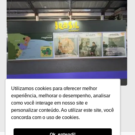
Utilizamos cookies para oferecer melhor
Exportações de vinhos brasileiros
experiência, melhorar o desempenho, analisar
crescem 23,73% no primeiro semestre
como você interage em nosso site e
personalizar conteúdo. Ao utilizar este site, você
concorda com o uso de cookies.
Ok, entendi!