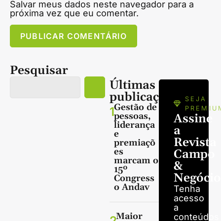
Salvar meus dados neste navegador para a
próxima vez que eu comentar.
Pesquisar
Últimas
publicações
SEJA
Gestão de
1
PREMIU
pessoas,
Assine
liderança
a
e
Revista
premiaçõ
es
Campo
marcam o
&
15º
Negócio
Congress
o Andav
Tenha
acesso
a
Maior
conteúdos
2