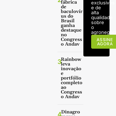
fábrica
exclusivos
de
e de
baculovír
alta
us do
qualidade
Brasil
sobre
ganha
o
destaque
agronegóci
no
Congress
ASSINE
o Andav
AGORA
Rainbow
3
leva
inovação
e
portfólio
completo
ao
Congress
o Andav
Dinagro
4