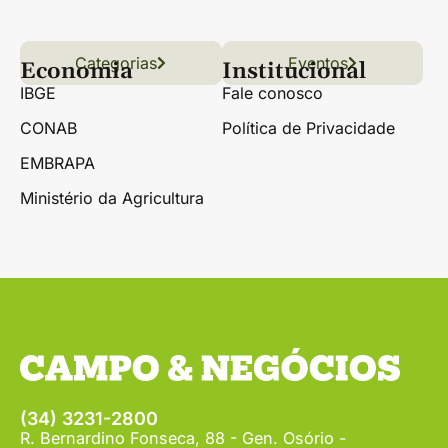
Categorias
Conteúdo
Florestas
Hortifrúti
Eventos
Grãos
Links úteis
Economia
Institucional
IBGE
Fale conosco
CONAB
Política de Privacidade
EMBRAPA
Ministério da Agricultura
(34) 3231-2800
R. Bernardino Fonseca, 88 - Gen. Osório -