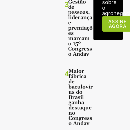
Gestão
sobre
3
de
o
pessoas,
agronegóci
liderança
ASSINE
e
AGORA
premiaçõ
es
marcam
o 15º
Congress
o Andav
Maior
4
fábrica
de
baculovír
us do
Brasil
ganha
destaque
no
Congress
o Andav