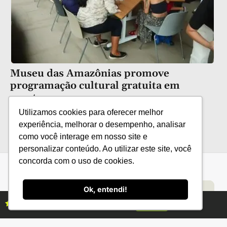
Museu das Amazônias promove
programação cultural gratuita em
agosto
Utilizamos cookies para oferecer melhor
experiência, melhorar o desempenho, analisar
como você interage em nosso site e
personalizar conteúdo. Ao utilizar este site, você
concorda com o uso de cookies.
Ok, entendi!
Categorias
Conteúdo
Florestas
Hortifrúti
Eventos
Grãos
Links úteis
Economia
Institucional
Assine as revistas Campo & Negócios
Assine já
IBGE
Fale conosco
CONAB
Política de Privacidade