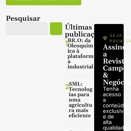
Pesquisar
Últimas
publicações
SEJA
BR.O: da
1
PREMIU
Oleoquím
Assine
ica à
a
plataform
Revista
a
industrial
Campo
&
Negócio
SML:
2
Tenha
Tecnolog
ias para
acesso
uma
a
agricultu
conteúdos
ra mais
exclusivos
eficiente
e de
alta
qualidade