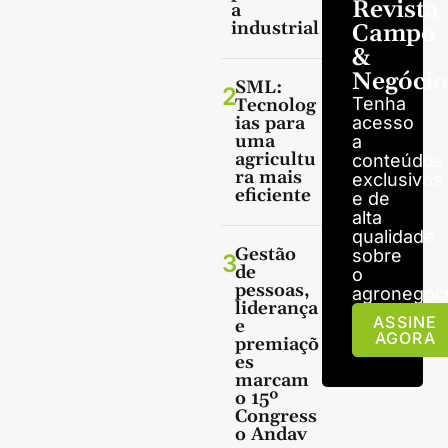
Revista
a
industrial
Campo
&
Negócio
SML:
2
Tenha
Tecnolog
ias para
acesso
uma
a
agricultu
conteúdos
ra mais
exclusivos
eficiente
e de
alta
qualidade
Gestão
sobre
3
de
o
pessoas,
agronegóci
liderança
ASSINE
e
AGORA
premiaçõ
es
marcam
o 15º
Congress
o Andav