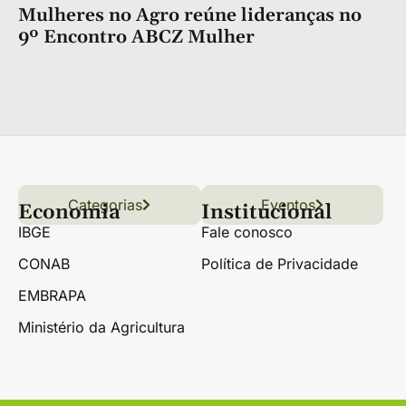
Mulheres no Agro reúne lideranças no
9º Encontro ABCZ Mulher
Categorias
Conteúdo
Florestas
Hortifrúti
Eventos
Grãos
Links úteis
Economia
Institucional
IBGE
Fale conosco
CONAB
Política de Privacidade
EMBRAPA
Ministério da Agricultura