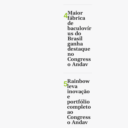
Maior
4
fábrica
de
baculovír
us do
Brasil
ganha
destaque
no
Congress
o Andav
Rainbow
5
leva
inovação
e
portfólio
completo
ao
Congress
o Andav