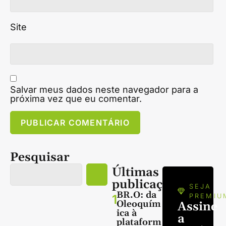
Site
Salvar meus dados neste navegador para a
próxima vez que eu comentar.
Pesquisar
Últimas
publicações
SEJA
BR.O: da
1
PREMIU
Oleoquím
Assine
ica à
a
plataform