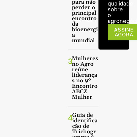
para não
qualidade
perder o
sobre
principal
o
encontro
agronegóci
da
bioenergi
ASSINE
a
AGORA
mundial
Mulheres
3
no Agro
reúne
liderança
s no 9º
Encontro
ABCZ
Mulher
Guia de
4
identifica
ção de
Trichogr