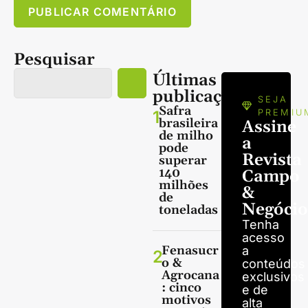
Pesquisar
Últimas
publicações
SEJA
Safra
1
PREMIU
brasileira
Assine
de milho
a
pode
Revista
superar
140
Campo
milhões
&
de
Negócio
toneladas
Tenha
acesso
Fenasucr
a
2
o &
conteúdos
Agrocana
exclusivos
: cinco
e de
motivos
alta