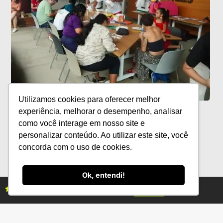
Utilizamos cookies para oferecer melhor
Museu das Amazônias promove
experiência, melhorar o desempenho, analisar
programação cultural gratuita em
como você interage em nosso site e
agosto
personalizar conteúdo. Ao utilizar este site, você
concorda com o uso de cookies.
Ok, entendi!
Assine as revistas Campo & Negócios
Assine já