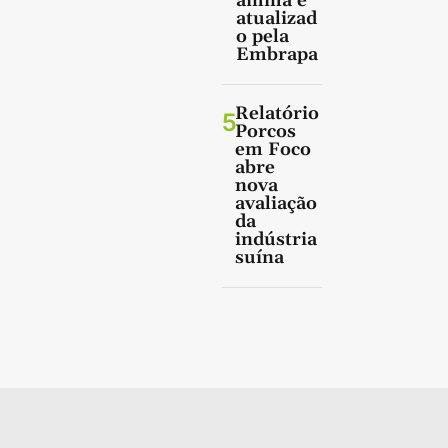
amma é
atualizad
o pela
Embrapa
Relatório
5
Porcos
em Foco
abre
nova
avaliação
da
indústria
suína