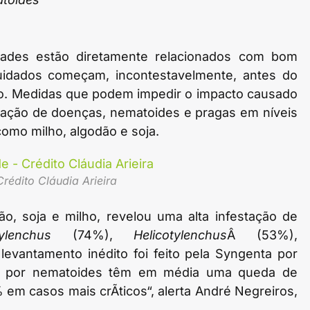
idades estão diretamente relacionados com bom
uidados começam, incontestavelmente, antes do
lo. Medidas que podem impedir o impacto causado
feração de doenças, nematoides e pragas em níveis
omo milho, algodão e soja.
édito Cláudia Arieira
ão, soja e milho, revelou uma alta infestação de
tylenchus
(74%),
Helicotylenchus
Â (53%),
 levantamento inédito foi feito pela Syngenta por
das por nematoides têm em média uma queda de
m casos mais crÃ­ticos“, alerta André Negreiros,