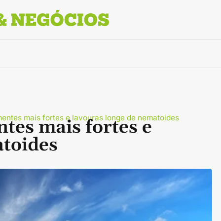
entes mais fortes e lavouras longe de nematoides
tes mais fortes e
atoides