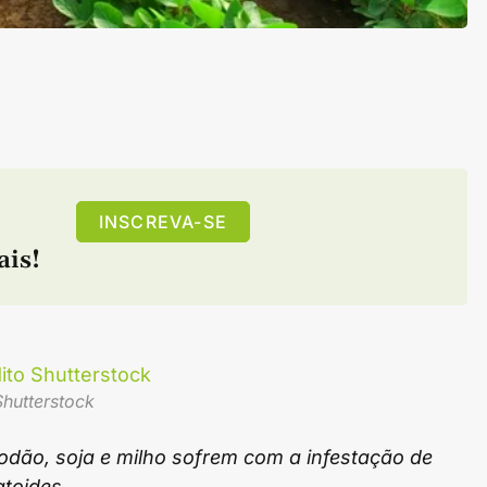
INSCREVA-SE
ais!
Shutterstock
odão, soja e milho sofrem com a infestação de
toides