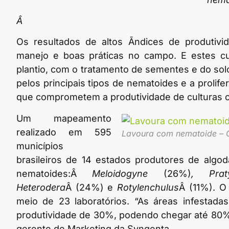
Â
Os resultados de altos Ã­ndices de produtiv
manejo e boas práticas no campo. E estes c
plantio, com o tratamento de sementes e do so
pelos principais tipos de nematoides e a proli
que comprometem a produtividade de culturas c
Um mapeamento
realizado em 595
Lavoura com nematoide – Cr
municípios
brasileiros de 14 estados produtores de algod
nematoides:Â
Meloidogyne
(26%)
, Pra
Heterodera
Â (24%) e
Rotylenchulus
Â (11%). O
meio de 23 laboratórios. “As áreas infesta
produtividade de 30%, podendo chegar até 80% e
gerente de Marketing da Syngenta.