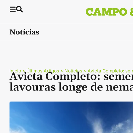
Notícias
Início
>
Últimos Artigos
>
Notícias
>
Avicta Completo: sem
Avicta Completo: semen
lavouras longe de nem