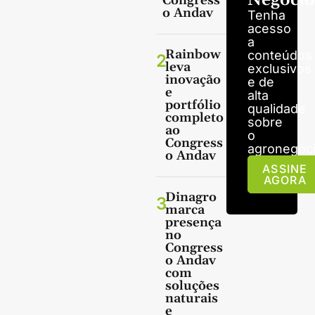
Negócio
Congress
o Andav
Tenha
acesso
a
Rainbow
conteúdos
2
leva
exclusivos
inovação
e de
e
alta
portfólio
qualidade
completo
sobre
ao
o
Congress
agronegóci
o Andav
ASSINE
AGORA
Dinagro
3
marca
presença
no
Congress
o Andav
com
soluções
naturais
e