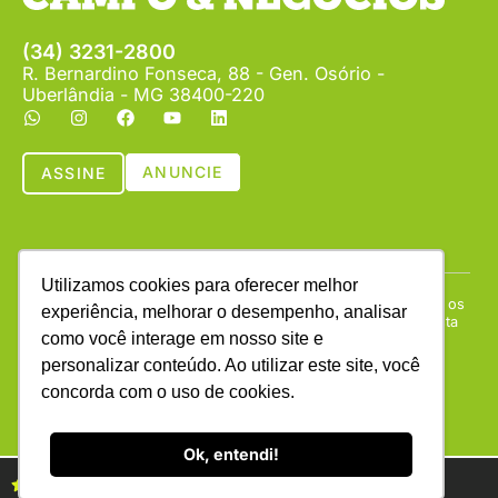
(34) 3231-2800
R. Bernardino Fonseca, 88 - Gen. Osório -
Uberlândia - MG 38400-220
ANUNCIE
ASSINE
Utilizamos cookies para oferecer melhor
Copyright © (1990 - 2026) Revista Campo & Negócios. Todos os
experiência, melhorar o desempenho, analisar
direitos reservados. É proibida a reprodução do conteúdo desta
como você interage em nosso site e
página em qualquer meio de comunicação, eletrônico ou
impresso, sem autorização escrita da Campo & Negócios.
personalizar conteúdo. Ao utilizar este site, você
concorda com o uso de cookies.
Ok, entendi!
Assine as revistas Campo & Negócios
Assine já