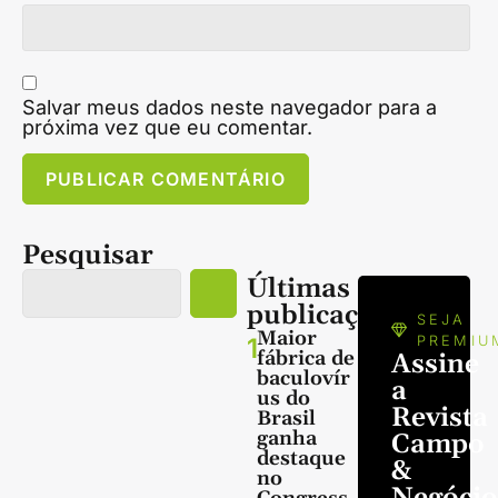
Salvar meus dados neste navegador para a
próxima vez que eu comentar.
Pesquisar
Últimas
publicações
SEJA
Maior
1
PREMIU
fábrica de
Assine
baculovír
a
us do
Revista
Brasil
ganha
Campo
destaque
&
no