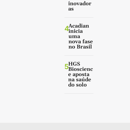
inovador
as
Acadian
4
inicia
uma
nova fase
no Brasil
HGS
5
Bioscienc
e aposta
na saúde
do solo