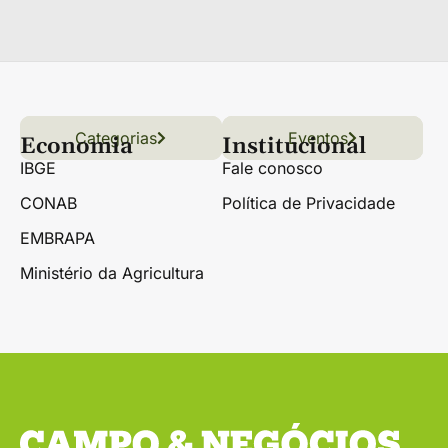
Categorias
Conteúdo
Florestas
Hortifrúti
Eventos
Grãos
Links úteis
Economia
Institucional
IBGE
Fale conosco
CONAB
Política de Privacidade
EMBRAPA
Ministério da Agricultura