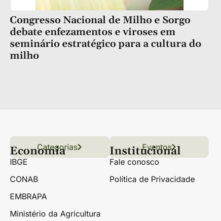
Congresso Nacional de Milho e Sorgo
debate enfezamentos e viroses em
seminário estratégico para a cultura do
milho
Categorias
Conteúdo
Florestas
Hortifrúti
Eventos
Grãos
Links úteis
Economia
Institucional
IBGE
Fale conosco
CONAB
Política de Privacidade
EMBRAPA
Ministério da Agricultura