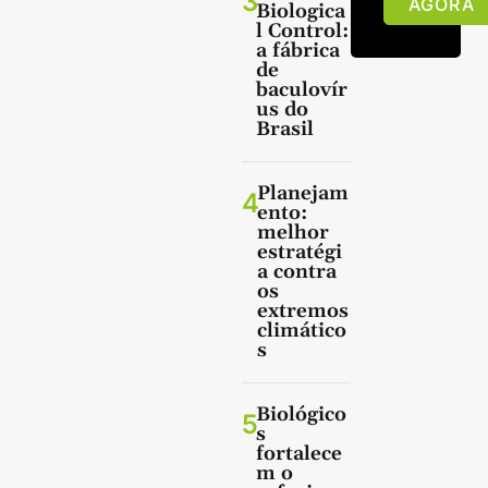
3
AGORA
Biologica
l Control:
a fábrica
de
baculovír
us do
Brasil
Planejam
4
ento:
melhor
estratégi
a contra
os
extremos
climático
s
Biológico
5
s
fortalece
m o