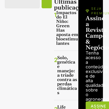
Últimas
publicações
SEJA
Impactos
1
PREMIU
do El
Assine
Niño:
a
Green
Revista
Has
aposta em
Campo
bioestimu
&
lantes
Negócio
Tenha
Solo,
acesso
2
genética
a
e
conteúdos
manejo:
exclusivos
a tríade
e de
contra as
alta
perdas
qualidade
climática
sobre
s
o
agronegóci
ASSINE
Life