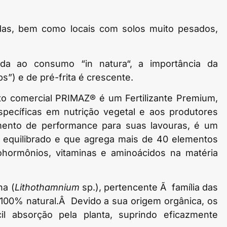
das, bem como locais com solos muito pesados,
da ao consumo “in natura“, a importância da
ps”) e de pré-frita é crescente.
to comercial PRIMAZ® é um Fertilizante Premium,
pecíficas em nutrição vegetal e aos produtores
mento de performance para suas lavouras, é um
te equilibrado e que agrega mais de 40 elementos
tohormônios, vitaminas e aminoácidos na matéria
ha (
Lithothamnium
sp.), pertencente Ã família das
, 100% natural.Â Devido a sua origem orgânica, os
l absorção pela planta, suprindo eficazmente