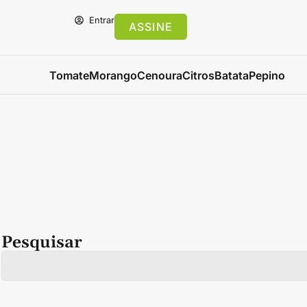
Entrar
ASSINE
Tomate
Morango
Cenoura
Citros
Batata
Pepino
Pesquisar