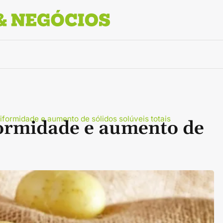
iformidade e aumento de sólidos solúveis totais
ormidade e aumento de