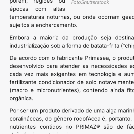
porém, regiões ou
FotoShutterstock
épocas com altas
temperaturas noturnas, ou onde ocorram gea
sujeitos a encharcamento.
Embora a maioria da produção seja destina
industrialização sob a forma de batata-frita (“chi
De acordo com o fabricante Primasea, o produ
desenvolvido para atender as necessidades es
cada vez mais exigentes em tecnologia e au
fertilizante condicionador de solo notavelmen
(macro e micronutrientes), contendo ainda fi
orgânica.
Por ser um produto derivado de uma alga marin
coralináceas, do gênero rodofÃ­cea é, portanto
nutrientes contidos no PRIMAZ® são de fáci