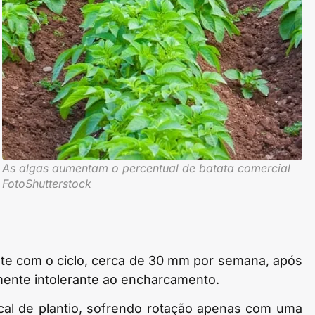
As algas aumentam o percentual de batata comercial
FotoShutterstock
nte com o ciclo, cerca de 30 mm por semana, após
ente intolerante ao encharcamento.
cal de plantio, sofrendo rotação apenas com uma