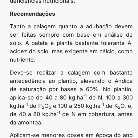
deficiências nutricionais.
Recomendações
Tanto a calagem quanto a adubação devem
ser feitas sempre com base em análise de
solo. A batata é planta bastante tolerante Ã
acidez do solo, mas exigente em cálcio, como
nutriente.
Deve-se realizar a calagem com bastante
antecedência ao plantio, elevando o Ã­ndice
de saturação por bases a 60%. No plantio,
-1
aplica-se de 40 a 80 kg.ha
de N, 100 a 300
-1
-1
kg.ha
de P
O
e 100 a 250 kg.ha
de K
O, e,
2
5
2
-1
de 40 a 80 kg.ha
de N em cobertura, antes
da amontoa.
Aplicam-se menores doses em época do ano