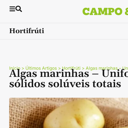
Hortifrúti
Início
>
Últimos Artigos
>
Hortifrúti
>
Algas marinhas – Un
Algas marinhas – Unif
sólidos solúveis totais