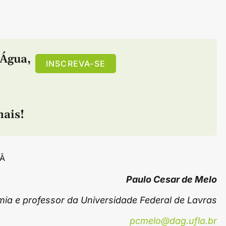
Água
,
INSCREVA-SE
,
ais!
Â
Paulo Cesar de Melo
ia e professor da Universidade Federal de Lavras
pcmelo@dag.ufla.br