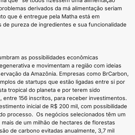
irma que “se todos fizessem uma alimentação
 problemas derivados da má alimentação seriam
duto que é entregue pela Matha está em
de pureza de ingredientes e sua funcionalidade
lumbram as possibilidades econômicas
 regenerativa e movimentam a região com ideias
nservação da Amazônia. Empresas como BrCarbon,
emplos de startups que estão ligadas entre si por
a tropical do planeta e por terem sido
entre 156 inscritos, para receber investimentos.
imento inicial de R$ 200 mil, com possibilidade
al do processo. Os negócios selecionados têm um
e mais de um milhão de hectares de florestas
são de carbono evitadas anualmente, 3,7 mil