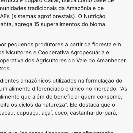
trucci e Edgard Calfat, utiliza como base de
munidades tradicionais da Amazônia e de
Fs (sistemas agroflorestais). O Nutrição
Mahta, agrega 15 superalimentos do bioma
 por pequenos produtores a partir da floresta em
ilvicultores e Cooperativa Agropecuária e
ooperativa dos Agricultores do Vale do Amanhecer
tros.
dientes amazônicos utilizados na formulação do
m alimento diferenciado e único no mercado. “As
alimento que além de beneficiar quem consome,
ita os ciclos da natureza”. Ele destaca que o
cacau, cupuaçu, açaí, coco, castanha-do-pará,