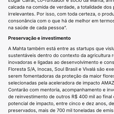
Edgar Calfat, co-fundador e sócio da Mahta, af
calcada na comida de verdade, a totalidade dos
irrelevantes. Por isso, com toda certeza, o pro
consonância com o que há de melhor em termos 
na saúde de cada pessoa”.
Preservação e investimento
A Mahta também está entre as startups que vis
sustentáveis dentro do contexto da agricultura
inovadoras e ligadas ao desenvolvimento e co
Floresta S/A, Inocas, Soul Brasil e Vivalá são ex
serem fomentadoras da proteção da maior florest
selecionadas pela aceleradora de impacto AMAZ, 
Contarão com mentoria, acompanhamento e invest
de reinvestimento de outros R$ 400 mil ao fin
potencial de impacto, entre cinco e dez anos, d
preservados, mais de 700 mil toneladas de emis