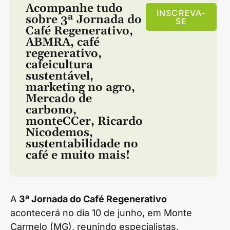
Acompanhe tudo
INSCREVA-
sobre
3ª Jornada do
SE
Café Regenerativo
,
ABMRA
,
café
regenerativo
,
cafeicultura
sustentável
,
marketing no agro
,
Mercado de
carbono
,
monteCCer
,
Ricardo
Nicodemos
,
sustentabilidade no
café
e muito mais!
A
3ª Jornada do Café Regenerativo
acontecerá no dia 10 de junho, em Monte
Carmelo (MG), reunindo especialistas,