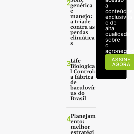
Solo,
2
genética
a
e
conteúdos
manejo:
exclusivos
a tríade
e de
contra as
alta
perdas
qualidade
climática
sobre
s
o
agronegóci
ASSINE
Life
3
AGORA
Biologica
l Control:
a fábrica
de
baculovír
us do
Brasil
Planejam
4
ento:
melhor
estratégi