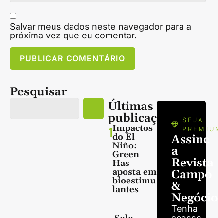
Salvar meus dados neste navegador para a
próxima vez que eu comentar.
Pesquisar
Últimas
publicações
SEJA
Impactos
1
PREMIU
do El
Assine
Niño:
a
Green
Revista
Has
aposta em
Campo
bioestimu
&
lantes
Negócio
Tenha
acesso