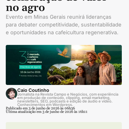
no agro
Evento em Minas Gerais reunirá lideranças
para debater competitividade, sustentabilidade
e oportunidades na cafeicultura regenerativa.
Caio Coutinho
Jornalista na Revista Campo e Negócios, com experiência
em produção de conteúdo, clipping, email marketing,
newsletters, SEO, podcasts e edição de áudio e vídeo.
Conhecimentos em Wordpress.
Publicado em 3 de junho de 2026 às 06h36
Última atualização em 3 de junho de 2026 às 16h11