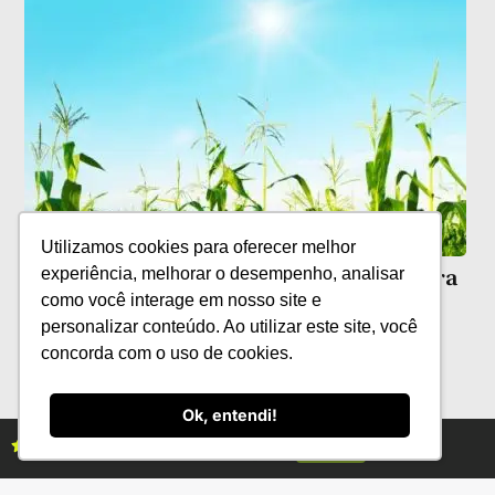
Utilizamos cookies para oferecer melhor
Planejamento: melhor estratégia contra
experiência, melhorar o desempenho, analisar
os extremos climáticos
como você interage em nosso site e
personalizar conteúdo. Ao utilizar este site, você
concorda com o uso de cookies.
Ok, entendi!
Assine as revistas Campo & Negócios
Assine já