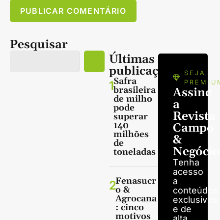
Pesquisar
Últimas
publicações
SEJA
Safra
1
PREMIU
brasileira
Assine
de milho
a
pode
Revista
superar
140
Campo
milhões
&
de
Negócio
toneladas
Tenha
acesso
Fenasucr
a
2
o &
conteúdos
Agrocana
exclusivos
: cinco
e de
motivos
alta