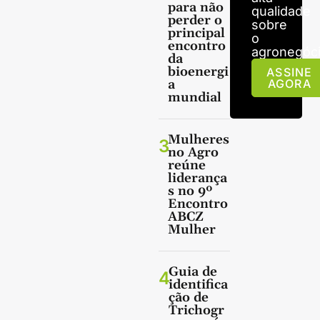
para não
qualidade
perder o
sobre
principal
o
encontro
agronegóci
da
bioenergi
ASSINE
a
AGORA
mundial
Mulheres
3
no Agro
reúne
liderança
s no 9º
Encontro
ABCZ
Mulher
Guia de
4
identifica
ção de
Trichogr