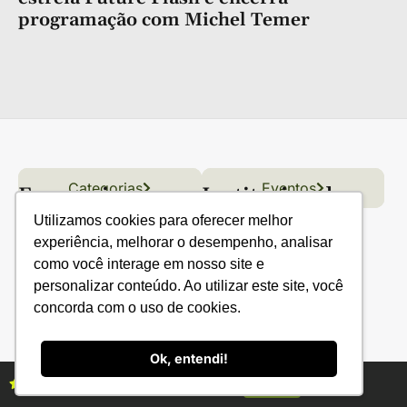
programação com Michel Temer
Categorias
Conteúdo
Florestas
Hortifrúti
Eventos
Grãos
Links úteis
Economia
Institucional
IBGE
Fale conosco
Utilizamos cookies para oferecer melhor
experiência, melhorar o desempenho, analisar
CONAB
Política de Privacidade
como você interage em nosso site e
EMBRAPA
personalizar conteúdo. Ao utilizar este site, você
concorda com o uso de cookies.
Ministério da Agricultura
Ok, entendi!
Assine as revistas Campo & Negócios
Assine já