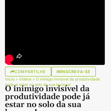
COMPARTILHE
INSCREVA-SE
Início
>
Vídeos
>
O inimigo invisível da produtividade
pode já estar no solo da sua lavoura!
O inimigo invisível da
produtividade pode já
estar no solo da sua