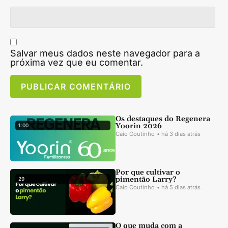
Salvar meus dados neste navegador para a
próxima vez que eu comentar.
Os destaques do Regenera
Yoorin 2026
1 :
00
Caio Coutinho
• há 3 dias atrás
Por que cultivar o
pimentão Larry?
29
Caio Coutinho
• há 5 dias atrás
O que muda com a