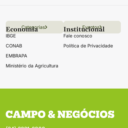
Categorias
Conteúdo
Florestas
Hortifrúti
Eventos
Grãos
Links úteis
Economia
Institucional
IBGE
Fale conosco
CONAB
Política de Privacidade
EMBRAPA
Ministério da Agricultura