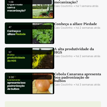
mecanização?
1 :
09
Caio Coutinho
• há 1 semana atrás
Conheça a alface Piedade
47
Caio Coutinho
• há 2 semanas atrás
A alta produtividade da
HGS
57
Caio Coutinho
• há 2 semanas atrás
Cebola Canarana apresenta
boa padronização de
3 :
00
bulbos
Caio Coutinho
• há 3 semanas atrás